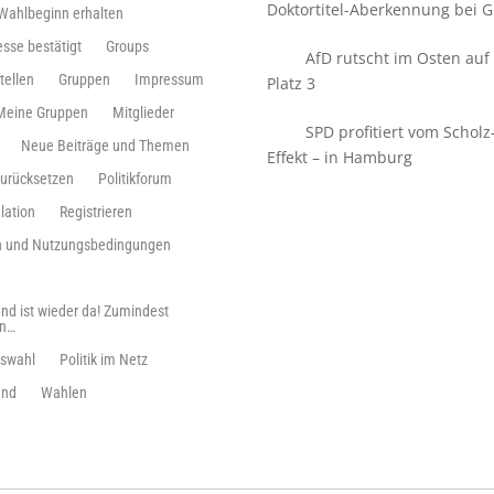
Doktortitel-Aberkennung bei Gi
 Wahlbeginn erhalten
esse bestätigt
Groups
AfD rutscht im Osten auf
tellen
Gruppen
Impressum
Platz 3
Meine Gruppen
Mitglieder
SPD profitiert vom Scholz
Neue Beiträge und Themen
Effekt – in Hamburg
zurücksetzen
Politikforum
lation
Registrieren
ln und Nutzungsbedingungen
nd ist wieder da! Zumindest
en…
swahl
Politik im Netz
and
Wahlen