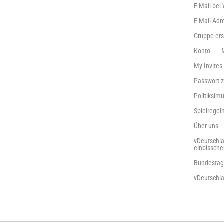
E-Mail bei
E-Mail-Adr
Gruppe ers
Konto
My Invites
Passwort 
Politiksimu
Spielrege
Über uns
vDeutschla
einbissch
Bundestag
vDeutschl