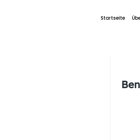
Startseite
Übe
Benutzername oder E-Mail
Ben
Passwort
Angemeldet bleiben
Registrier