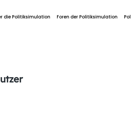
r die Politiksimulation
Foren der Politiksimulation
Pol
utzer
xdler
ber
Beiträge
Kommentare