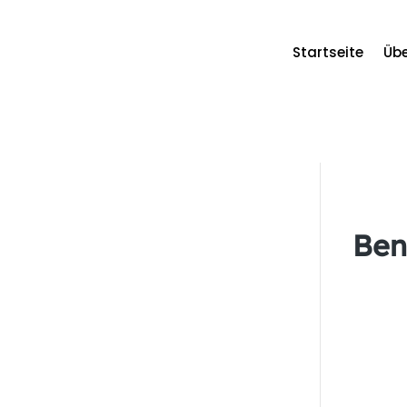
Startseite
Übe
Benutzername oder E-Mail
Ben
Passwort
Angemeldet bleiben
Registrier
Ü