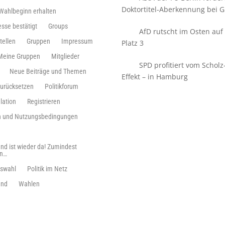
Doktortitel-Aberkennung bei Gi
 Wahlbeginn erhalten
esse bestätigt
Groups
AfD rutscht im Osten auf
tellen
Gruppen
Impressum
Platz 3
Meine Gruppen
Mitglieder
SPD profitiert vom Scholz
Neue Beiträge und Themen
Effekt – in Hamburg
zurücksetzen
Politikforum
lation
Registrieren
ln und Nutzungsbedingungen
nd ist wieder da! Zumindest
en…
swahl
Politik im Netz
and
Wahlen