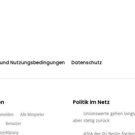
n und Nutzungsbedingungen
Datenschutz
en
Politik im Netz
Unionswerte gehen lang
bmelden
Alle Mitspieler
aber stetig zurück
Benutzer
tzerklärung
AStA der FU Berlin forder