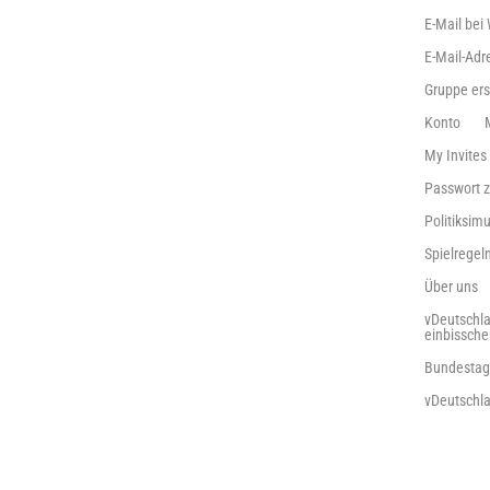
E-Mail bei
E-Mail-Adr
Gruppe ers
Konto
My Invites
Passwort 
Politiksimu
Spielrege
Über uns
vDeutschla
einbissch
Bundestag
vDeutschl