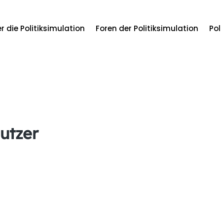
r die Politiksimulation
Foren der Politiksimulation
Pol
utzer
Theodor Alexander Epp
T.A. Epp ist ein deutscher Mühlen-und Sägewerksbe