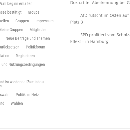
Doktortitel-Aberkennung bei Gi
 Wahlbeginn erhalten
esse bestätigt
Groups
AfD rutscht im Osten auf
tellen
Gruppen
Impressum
Platz 3
Meine Gruppen
Mitglieder
SPD profitiert vom Scholz
Neue Beiträge und Themen
Effekt – in Hamburg
zurücksetzen
Politikforum
lation
Registrieren
ln und Nutzungsbedingungen
nd ist wieder da! Zumindest
en…
swahl
Politik im Netz
and
Wahlen