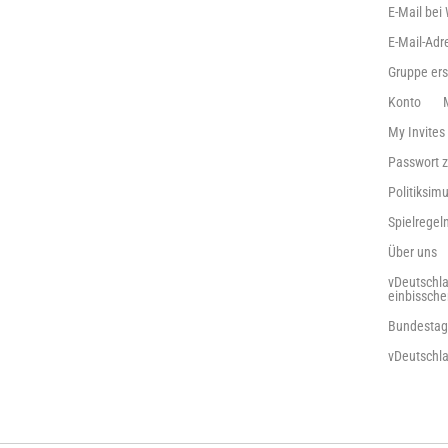
E-Mail bei
E-Mail-Adr
Gruppe ers
Konto
My Invites
Passwort 
Politiksimu
Spielrege
Über uns
vDeutschla
einbissch
Bundestag
vDeutschl