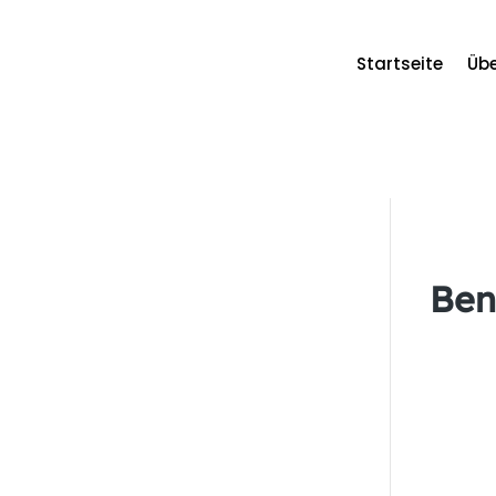
Startseite
Übe
Benutzername oder E-Mail
Ben
Passwort
Angemeldet bleiben
Registrier