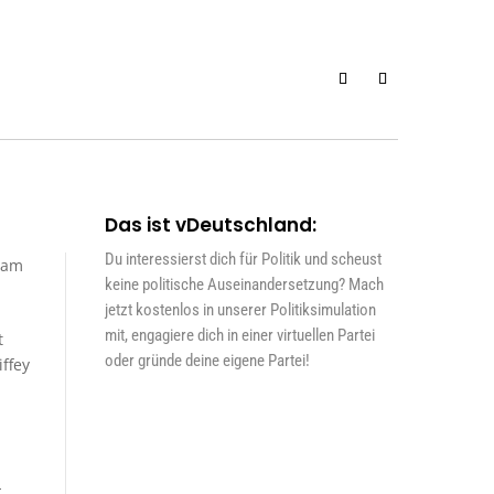
Das ist vDeutschland:
Du interessierst dich für Politik und scheust
sam
keine politische Auseinandersetzung? Mach
jetzt kostenlos in unserer Politiksimulation
mit, engagiere dich in einer virtuellen Partei
t
oder gründe deine eigene Partei!
ffey
-