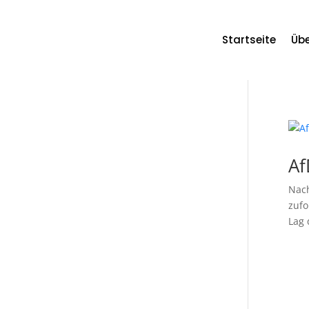
Startseite
Übe
Benutzername oder E-Mail
Af
Nach
Passwort
zufo
Lag 
Angemeldet bleiben
Registri
eren