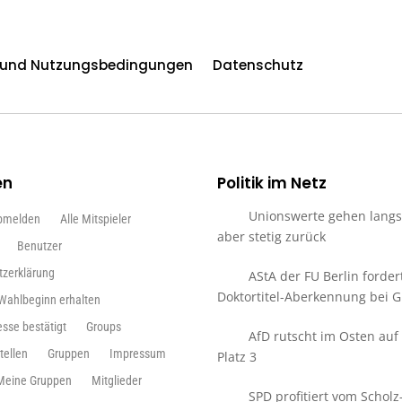
n und Nutzungsbedingungen
Datenschutz
en
Politik im Netz
Unionswerte gehen lang
bmelden
Alle Mitspieler
aber stetig zurück
Benutzer
tzerklärung
AStA der FU Berlin forder
Doktortitel-Aberkennung bei Gi
 Wahlbeginn erhalten
esse bestätigt
Groups
AfD rutscht im Osten auf
tellen
Gruppen
Impressum
Platz 3
Meine Gruppen
Mitglieder
SPD profitiert vom Scholz